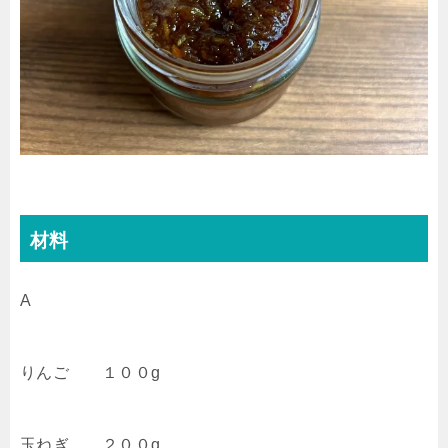
材料
A
りんご １００g
玉ねぎ ２００g